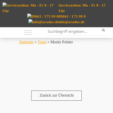
Servicezeiten: Mo - Fr 8 - 17
Uhr
09661 / 173 99 0
info@arados.de
Startseite
»
Team
»
Moritz Polster
Zurück zur Übersicht